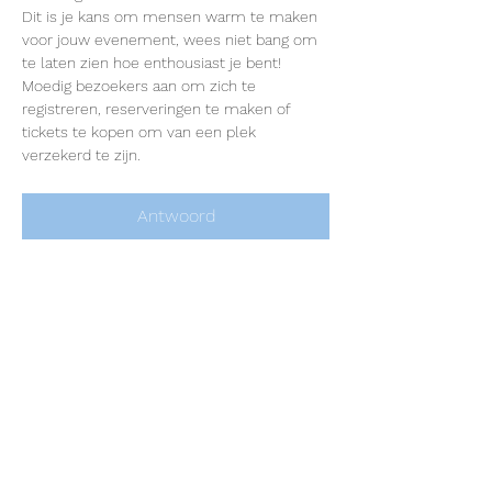
Dit is je kans om mensen warm te maken 
voor jouw evenement, wees niet bang om 
te laten zien hoe enthousiast je bent! 
Moedig bezoekers aan om zich te 
registreren, reserveringen te maken of 
tickets te kopen om van een plek 
Antwoord
Deel dit evenement
KATWIJKSE ENERGIE
COÖPERATIE