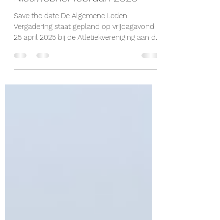
info298067
28 dec 2025
1 minuten om te lezen
Nieuwsbrief februari 2025
Save the date De Algemene Leden
Vergadering staat gepland op vrijdagavond
25 april 2025 bij de Atletiekvereniging aan de
Olympiaweg 2 te Katwijk. Zet deze datum
alvast in uw agenda. De uitnodiging met de
bijbehorende stukken worden nog
toegestuurd. Snoeien De bramenstruiken
groeiden over de zonnepanelen heen.
Snoeien was dus hard nodig. Een verzoek bij
de gemeente indienen hielp niet.
Bestuursleden Jan Mimpen en Loek van
Driel hebben besloten om zelf de
snoeischaar ter han