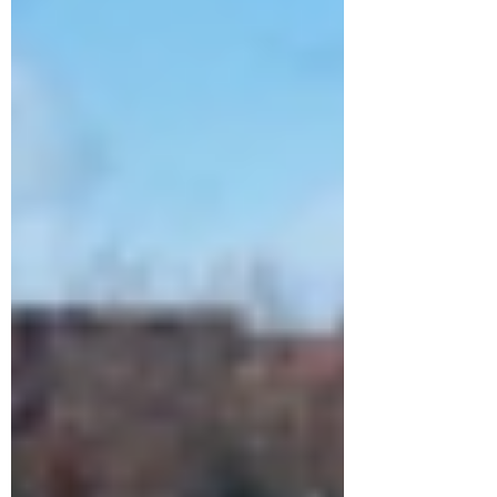
verwacht dat we, voor “Buurstroom Katwijk
1“ (boven de schietbaan), een extra uitkering
boven het beloofde rendement van 4%
kunnen doen. Als dat zo is, zal het bestuur
de extra uitkering voorstellen