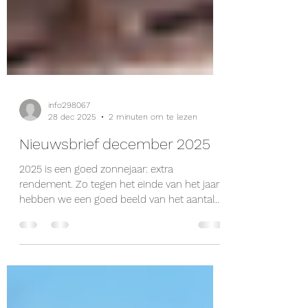
info298067
28 dec 2025
2 minuten om te lezen
Nieuwsbrief december 2025
2025 is een goed zonnejaar: extra
rendement. Zo tegen het einde van het jaar
hebben we een goed beeld van het aantal
zonne-uren en de opgewekte stroom. We
kunnen nu al stellen dat 2025 een goed
zonnejaar is. In januari 2026 maken we de
definitieve stand van zaken op. Het bestuur